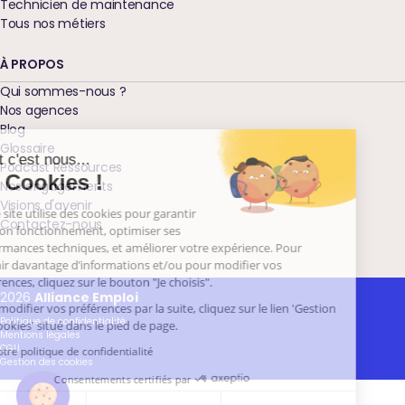
Technicien de maintenance
Tous nos métiers
À PROPOS
Qui sommes-nous ?
Nos agences
Blog
Glossaire
Salut c'est nous...
Podcast Ressources
les Cookies !
Nos engagements
Visions d'avenir
Notre site utilise des cookies pour garantir
Contactez-nous
son bon fonctionnement, optimiser ses
performances techniques, et améliorer votre expérience. Pour
obtenir davantage d’informations et/ou pour modifier vos
préférences, cliquez sur le bouton "Je choisis".
2026
Alliance Emploi
Pour modifier vos préférences par la suite, cliquez sur le lien 'Gestion
Politique de confidentialité
des cookies' situé dans le pied de page.
Mentions légales
CGU
Lire notre politique de confidentialité
Gestion des cookies
Consentements certifiés par