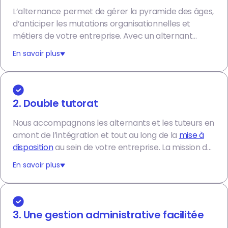
L’alternance permet de gérer la pyramide des âges,
d’anticiper les mutations organisationnelles et
métiers de votre entreprise. Avec un alternant
Alliance Emploi, vous permettez la
montée en
En savoir plus
compétences
d’un étudiant qui vous assurera une
meilleure compétitivité et un gain de temps et
d’argent à l’avenir.
2. Double tutorat
Nous acc
ompagnons les alternants et les tuteurs en
amont de l’intégration et tout au long de la
mise à
disposition
au sein de votre entreprise.
La mission du
tuteur Alliance Emploi consiste à suivre au niveau RH
En savoir plus
l'alternant en collaboration avec vos équipes et en
lien avec l'école. Cet appui permet à votre tuteur de
se focaliser pleinement sur le développement des
compétences du jeune recruté.
3. Une gestion administrative facilitée