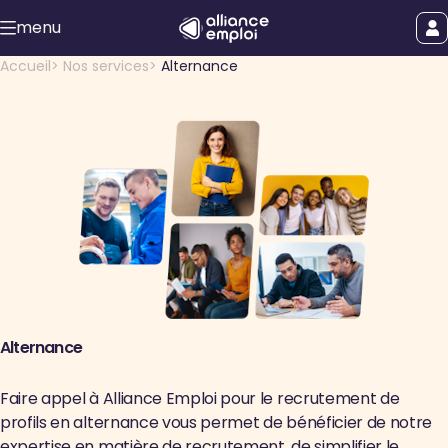
Accéder au contenu principal
menu
uer le menu
Afficher le
Accueil
Nos services
Alternance
Alternance
Faire appel à Alliance Emploi pour le recrutement de
profils en alternance vous permet de bénéficier de notre
expertise en matière de recrutement, de simplifier le