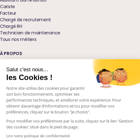
Assistant administratif
Cariste
Facteur
Chargé de recrutement
Chargé RH
Technicien de maintenance
Tous nos métiers
À PROPOS
Qui sommes-nous ?
Nos agences
Salut c'est nous...
Blog
les Cookies !
Glossaire
Notre site utilise des cookies pour garantir
Podcast Ressources
son bon fonctionnement, optimiser ses
Nos engagements
performances techniques, et améliorer votre expérience. Pour
Visions d'avenir
obtenir davantage d’informations et/ou pour modifier vos
Contactez-nous
préférences, cliquez sur le bouton "Je choisis".
Pour modifier vos préférences par la suite, cliquez sur le lien 'Gestion
des cookies' situé dans le pied de page.
2026
Alliance Emploi
Lire notre politique de confidentialité