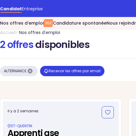
Accéder au contenu principal
Candidat
Entreprise
Nos offres d’emploi
Candidature spontanée
Nous rejoind
202
Accueil
Nos offres d'emploi
2 offres
disponibles
ALTERNANCE
Recevoir les offres par email
il y a 2 semaines
ST-QUENTIN
Apprenti qse