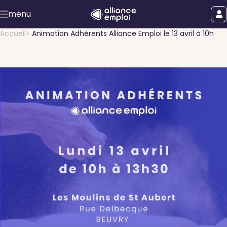
Accéder au contenu principal
menu
uer le menu
Afficher le
Accueil
Animation Adhérents Alliance Emploi le 13 avril à 10h