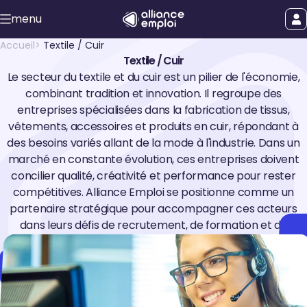
Accéder au contenu principal
menu
uer le menu
Afficher le
Accueil
Textile / Cuir
Textile / Cuir
Le secteur du textile et du cuir est un pilier de l'économie,
combinant tradition et innovation. Il regroupe des
entreprises spécialisées dans la fabrication de tissus,
vêtements, accessoires et produits en cuir, répondant à
des besoins variés allant de la mode à l'industrie. Dans un
marché en constante évolution, ces entreprises doivent
concilier qualité, créativité et performance pour rester
compétitives. Alliance Emploi se positionne comme un
partenaire stratégique pour accompagner ces acteurs
dans leurs défis de recrutement, de formation et de
flexibilité, afin de soutenir croissance et compétitivité.
Faire une demande