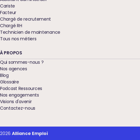
Cariste
Facteur
Chargé de recrutement
Chargé RH
Technicien de maintenance
Tous nos métiers
À PROPOS
Qui sommes-nous ?
Nos agences
Blog
Glossaire
Podcast Ressources
okies pour garantir son bon fonctionnement,
Nos engagements
s techniques, et améliorer votre
Visions d'avenir
 davantage d’informations et/ou pour
Contactez-nous
cliquez sur le bouton "Je choisis".
es par la suite, cliquez sur le lien 'Gestion
 pied de page.
2026
Alliance Emploi
dentialité