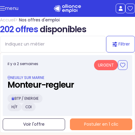
Accéder au contenu principal
menu
uer le menu
Afficher le
Accueil
Nos offres d'emploi
202 offres
disponibles
Filtrer
il y a 2 semaines
URGENT
NEUILLY SUR MARNE
Monteur-regleur
BTP / ENERGIE
H/F
CDI
Voir l'offre
Postuler en 1 clic