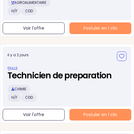
AGROALIMENTAIRE
H/F
CDD
Voir l'offre
Postuler en 1 clic
il y a 2 jours
LILLE
Technicien de preparation
CHIMIE
H/F
CDD
Voir l'offre
Postuler en 1 clic