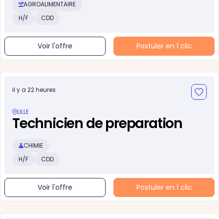
AGROALIMENTAIRE
H/F
CDD
Voir l'offre
Postuler en 1 clic
il y a 22 heures
LILLE
Technicien de preparation
CHIMIE
H/F
CDD
Voir l'offre
Postuler en 1 clic