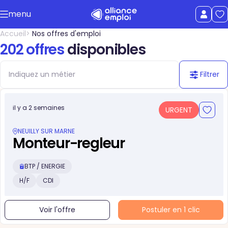
Accéder au contenu principal
menu
uer le menu
Afficher le
Accueil
Nos offres d'emploi
202 offres
disponibles
Filtrer
il y a 2 semaines
URGENT
NEUILLY SUR MARNE
Monteur-regleur
BTP / ENERGIE
H/F
CDI
Voir l'offre
Postuler en 1 clic