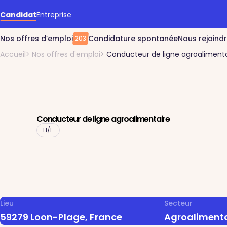
Accéder au contenu principal
Candidat
Entreprise
Nos offres d’emploi
Candidature spontanée
Nous rejoind
203
Accueil
Nos offres d'emploi
Conducteur de ligne agroalimenta
Conducteur de ligne agroalimentaire
H/F
Lieu
Secteur
59279 Loon-Plage, France
Agroalimenta