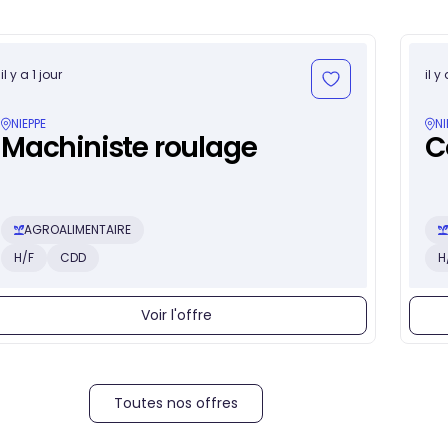
il y a 1 jour
il y
NIEPPE
NI
Machiniste roulage
C
AGROALIMENTAIRE
H/F
CDD
H
Voir l'offre
Toutes nos offres