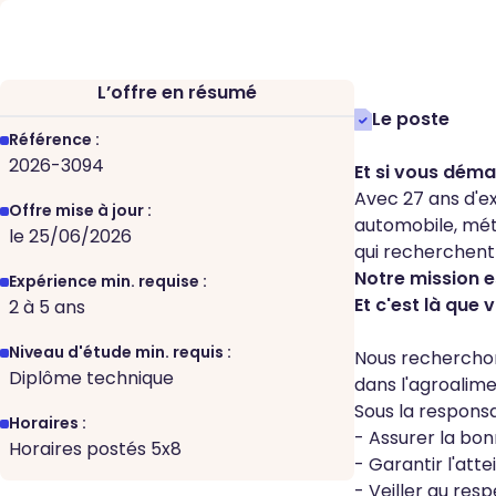
L’offre en résumé
Le poste
Référence :
2026-3094
Et si vous déma
Avec 27 ans d'ex
Offre mise à jour :
automobile, mét
le 25/06/2026
qui recherchent
Notre mission 
Expérience min. requise :
Et c'est là que 
2 à 5 ans
Niveau d'étude min. requis :
Nous recherchon
Diplôme technique
dans l'agroalime
Sous la responsa
Horaires :
- Assurer la bonn
Horaires postés 5x8
- Garantir l'att
- Veiller au resp