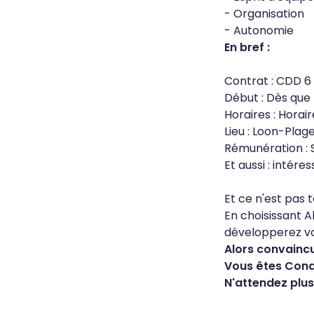
- Organisation
- Autonomie
En bref :
Contrat : CDD 6
Début : Dès que 
Horaires : Horai
Lieu : Loon-Plag
Rémunération : S
Et aussi : intér
Et ce n'est pas t
En choisissant A
développerez vo
Alors convainc
Vous êtes Condu
N'attendez plus