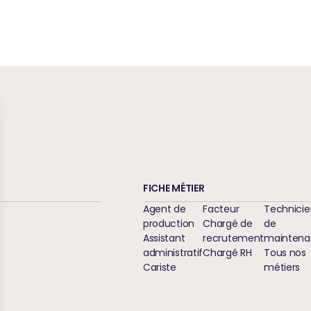
FICHE MÉTIER
Agent de
Facteur
Technicie
production
Chargé de
de
Assistant
recrutement
maintena
administratif
Chargé RH
Tous nos
Cariste
métiers