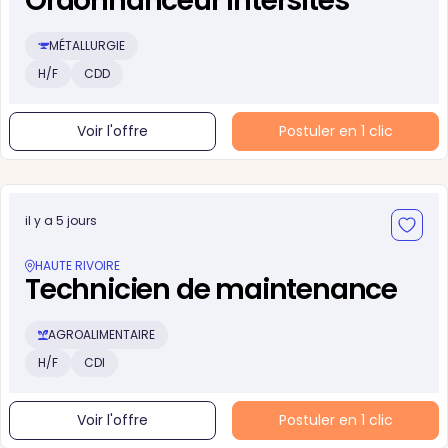
Ordonnanceur intersites
MÉTALLURGIE
H/F
CDD
Voir l'offre
Postuler en 1 clic
il y a 5 jours
HAUTE RIVOIRE
Technicien de maintenance
AGROALIMENTAIRE
H/F
CDI
Voir l'offre
Postuler en 1 clic