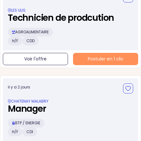
LES ULIS
Technicien de prodcution
AGROALIMENTAIRE
H/F
CDD
Voir l'offre
Postuler en 1 clic
il y a 2 jours
CHATENAY MALABRY
Manager
BTP / ENERGIE
H/F
CDI