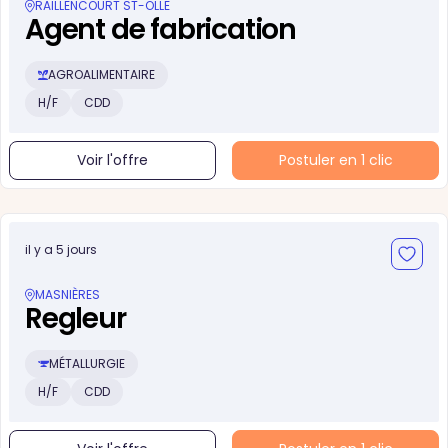
RAILLENCOURT ST-OLLE
Agent de fabrication
AGROALIMENTAIRE
H/F
CDD
Voir l'offre
Postuler en 1 clic
il y a 5 jours
MASNIÈRES
Regleur
MÉTALLURGIE
H/F
CDD