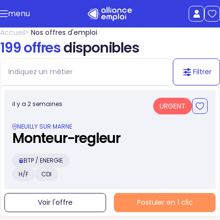
Accéder au contenu principal
menu
uer le menu
Afficher le
Accueil
Nos offres d'emploi
199 offres
disponibles
Filtrer
il y a 2 semaines
URGENT
NEUILLY SUR MARNE
Monteur-regleur
BTP / ENERGIE
H/F
CDI
Voir l'offre
Postuler en 1 clic