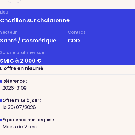
Lieu
Chatillon sur chalaronne
Secteur
Contrat
Santé / Cosmétique
CDD
Salaire brut mensuel
SMIC à 2 000 €
L’offre en résumé
Référence :
2026-3109
Offre mise à jour :
le 30/07/2026
Expérience min. requise :
Moins de 2 ans