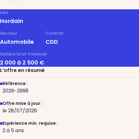
Lieu
Hordain
Secteur
Contrat
Automobile
CDD
Salaire brut mensuel
2 000 à 2 500 €
L’offre en résumé
Référence :
2026-2998
Offre mise à jour :
le 28/07/2026
Expérience min. requise :
2 à 5 ans