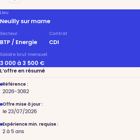
Lieu
Neuilly sur marne
Secteur
Contrat
BTP / Energie
CDI
Salaire brut mensuel
3 000 à 3 500 €
L’offre en résumé
Référence :
2026-3082
Offre mise à jour :
le 23/07/2026
Expérience min. requise :
2 à 5 ans