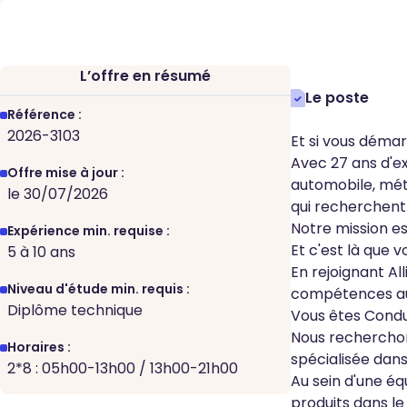
L’offre en résumé
Le poste
Référence :
2026-3103
Et si vous démar
Avec 27 ans d'ex
Offre mise à jour :
automobile, mét
le 30/07/2026
qui recherchent
Notre mission e
Expérience min. requise :
Et c'est là que v
5 à 10 ans
En rejoignant A
Niveau d'étude min. requis :
compétences au s
Diplôme technique
Vous êtes Conduc
Nous recherchon
Horaires :
spécialisée dans
2*8 : 05h00-13h00 / 13h00-21h00
Au sein d'une éq
produits dans le