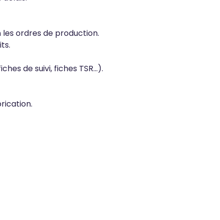
 les ordres de production.
ts.
ches de suivi, fiches TSR…).
rication.