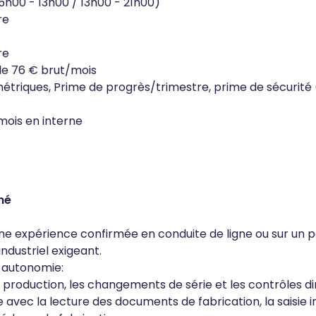
05h00 - 13h00 / 13h00 - 21h00)
re
re
de 76 € brut/mois
étriques, Prime de progrès/trimestre, prime de sécurité 
mois en interne
hé
'une expérience confirmée en conduite de ligne ou sur un 
dustriel exigeant.
n autonomie:
 production, les changements de série et les contrôles d
se avec la lecture des documents de fabrication, la saisie