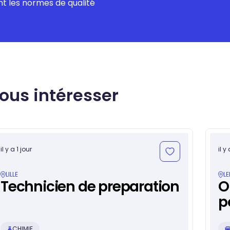
t les normes de qualité
vous intéresser
il y a 1 jour
il y
LILLE
L
Technicien de preparation
O
p
CHIMIE