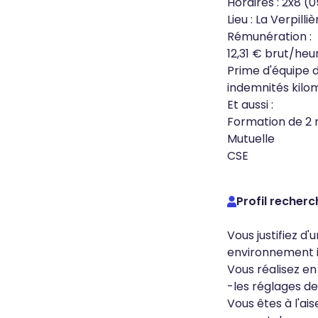
Horaires : 2x8 (
Lieu : La Verpilliè
Rémunération :
12,31 € brut/heu
Prime d'équipe 
indemnités kilom
Et aussi :
Formation de 2 
Mutuelle
CSE
Profil recherc
Vous justifiez d
environnement in
Vous réalisez e
-les réglages de
Vous êtes à l'ai