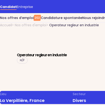
Accéder au contenu principal
Candidat
Entreprise
Nos offres d’emploi
Candidature spontanée
Nous rejoind
202
Accueil
Nos offres d'emploi
Operateur regleur en industrie
Operateur regleur en industrie
H/F
Lieu
Secteur
La Verpillière, France
Divers