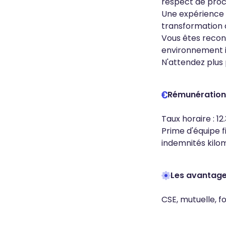
respect de proc
Une expérience a
transformation 
Vous êtes reconn
environnement i
N'attendez plus 
Rémunération
Taux horaire : 12
Prime d'équipe f
indemnités kilom
Les avantag
CSE, mutuelle, f