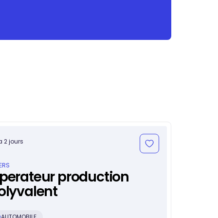
 a 2 jours
EERS
perateur production
olyvalent
AUTOMOBILE