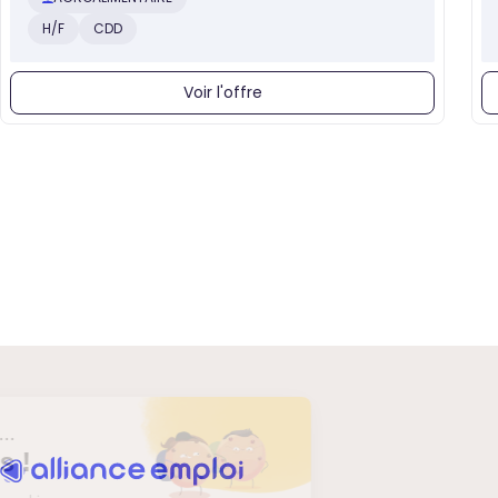
H/F
CDD
Voir l'offre
Salut c'est nous...
les Cookies !