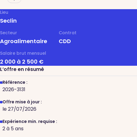
Lieu
Seclin
Secteur
Contrat
Agroalimentaire
CDD
Salaire brut mensuel
2 000 à 2 500 €
L’offre en résumé
Référence :
2026-3131
Offre mise à jour :
le 27/07/2026
Expérience min. requise :
2 à 5 ans