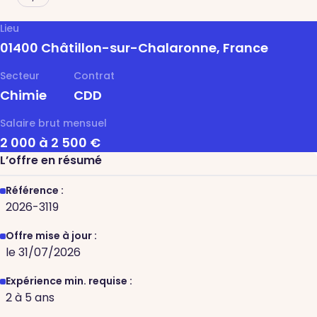
Lieu
01400 Châtillon-sur-Chalaronne, France
Secteur
Contrat
Chimie
CDD
Salaire brut mensuel
2 000 à 2 500 €
L’offre en résumé
Référence :
2026-3119
Offre mise à jour :
le 31/07/2026
Expérience min. requise :
2 à 5 ans