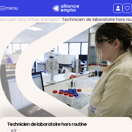
Accéder au contenu principal
menu
uer le menu
Afficher le
Accueil
Nos offres d'emploi
Technicien de laboratoire hors ro
Technicien de laboratoire hors routine
H/F