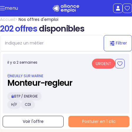
Accéder au contenu principal
menu
uer le menu
Afficher le
Accueil
Nos offres d'emploi
202 offres
disponibles
Filtrer
il y a 2 semaines
URGENT
NEUILLY SUR MARNE
Monteur-regleur
BTP / ENERGIE
H/F
CDI
Voir l'offre
Postuler en 1 clic