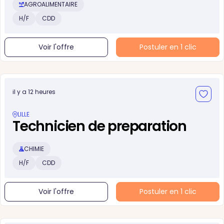
AGROALIMENTAIRE
H/F
CDD
Voir l'offre
Postuler en 1 clic
il y a 12 heures
LILLE
Technicien de preparation
CHIMIE
H/F
CDD
Voir l'offre
Postuler en 1 clic