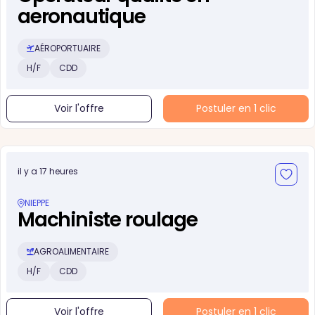
aeronautique
AÉROPORTUAIRE
H/F
CDD
Voir l'offre
Postuler en 1 clic
il y a 17 heures
NIEPPE
Machiniste roulage
AGROALIMENTAIRE
H/F
CDD
Voir l'offre
Postuler en 1 clic