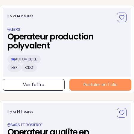
il y a 14 heures
LEERS
Operateur production
polyvalent
AUTOMOBILE
H/F
CDD
Voir l'offre
Postuler en 1 clic
il y a 14 heures
SARS ET ROSIERES
Operateur qualite en