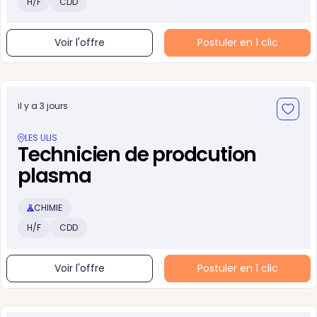
H/F
CDD
Voir l'offre
Postuler en 1 clic
il y a 3 jours
LES ULIS
Technicien de prodcution
plasma
CHIMIE
H/F
CDD
Voir l'offre
Postuler en 1 clic