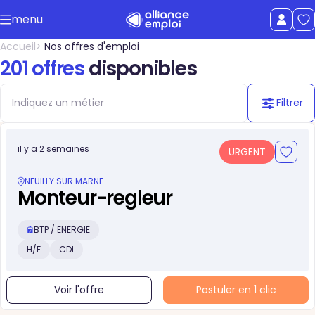
Accéder au contenu principal
menu
uer le menu
Afficher le
Accueil
Nos offres d'emploi
201 offres
disponibles
Filtrer
il y a 2 semaines
URGENT
NEUILLY SUR MARNE
Monteur-regleur
BTP / ENERGIE
H/F
CDI
Voir l'offre
Postuler en 1 clic