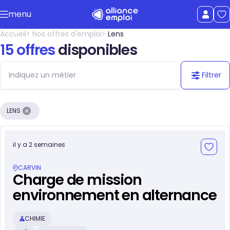
Accéder au contenu principal
menu
uer le menu
Afficher le
Accueil
Nos offres d'emploi
Lens
15 offres
disponibles
Filtrer
LENS
il y a 2 semaines
CARVIN
Charge de mission
environnement en alternance
CHIMIE