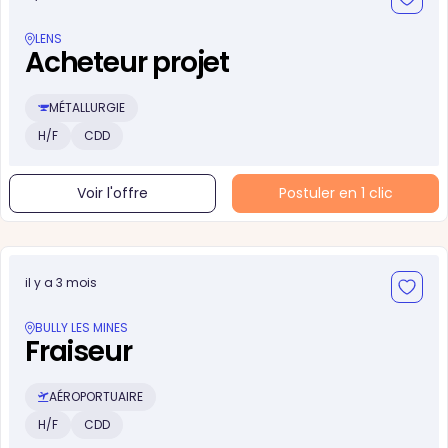
LENS
Acheteur projet
MÉTALLURGIE
H/F
CDD
Voir l'offre
Postuler en 1 clic
il y a 3 mois
BULLY LES MINES
Fraiseur
AÉROPORTUAIRE
H/F
CDD