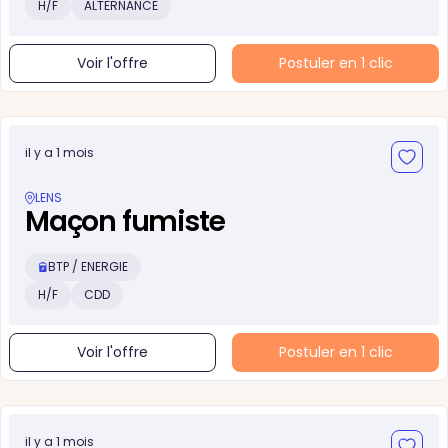
H/F
ALTERNANCE
Voir l'offre
Postuler en 1 clic
il y a 1 mois
LENS
Maçon fumiste
BTP / ENERGIE
H/F
CDD
Voir l'offre
Postuler en 1 clic
il y a 1 mois