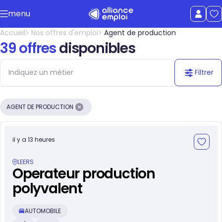
Accéder au contenu principal
menu
uer le menu
Afficher le
Accueil
Nos offres d'emploi
Agent de production
39 offres
disponibles
Filtrer
AGENT DE PRODUCTION
il y a 13 heures
LEERS
Operateur production
polyvalent
AUTOMOBILE