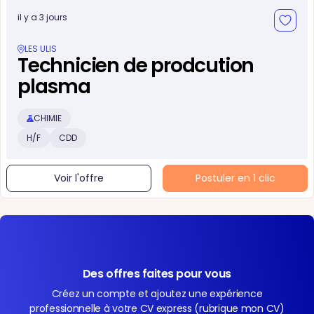
il y a 3 jours
LES ULIS
Technicien de prodcution
plasma
CHIMIE
H/F
CDD
Voir l'offre
Postuler en 1 clic
Des offres faites pour vous
Créez un compte et ajoutez une expérience
professionnelle à votre CV express (rubrique mon CV)