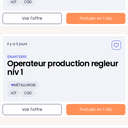
H/F
CDD
Voir l'offre
Postuler en 1 clic
il y a 3 jours
NANTERRE
Operateur production regleur
niv 1
MÉTALLURGIE
H/F
CDD
Voir l'offre
Postuler en 1 clic