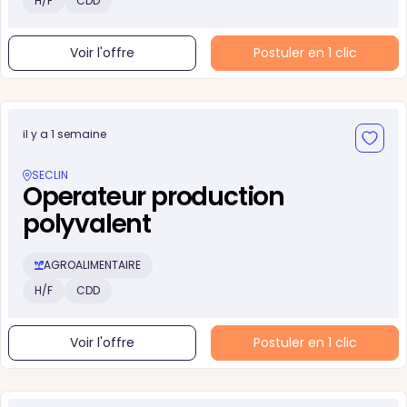
H/F
CDD
Voir l'offre
Postuler en 1 clic
il y a 1 semaine
SECLIN
Operateur production
polyvalent
AGROALIMENTAIRE
H/F
CDD
Voir l'offre
Postuler en 1 clic