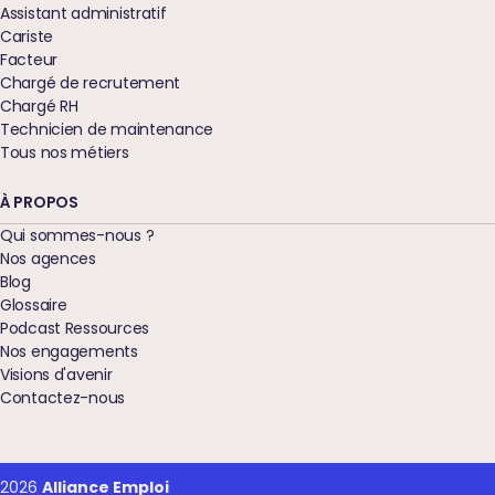
Assistant administratif
Cariste
Facteur
Chargé de recrutement
Chargé RH
Technicien de maintenance
Tous nos métiers
À PROPOS
Qui sommes-nous ?
Nos agences
Blog
!
Glossaire
ookies pour garantir
Podcast Ressources
, optimiser ses
Nos engagements
s, et améliorer votre expérience. Pour
Visions d'avenir
formations et/ou pour modifier vos
Contactez-nous
le bouton "Je choisis".
ences par la suite, cliquez sur le lien 'Gestion
le pied de page.
2026
Alliance Emploi
nfidentialité