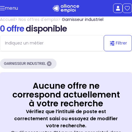
Accéder au contenu principal
menu
uer le menu
Afficher le
Accueil
Nos offres d'emploi
Garnisseur industriel
0 offre
disponible
Filtrer
GARNISSEUR INDUSTRIEL
Aucune offre ne
correspond actuellement
à votre recherche
Vérifiez que l’intitulé de poste est
correctement saisi ou essayez de modifier
votre recherche.