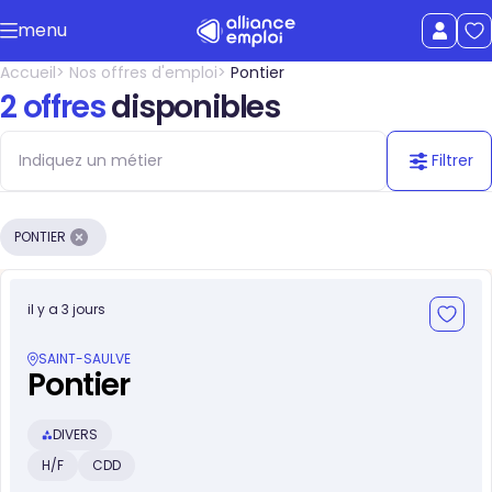
Accéder au contenu principal
menu
uer le menu
Afficher le
Accueil
Nos offres d'emploi
Pontier
2 offres
disponibles
Filtrer
PONTIER
il y a 3 jours
SAINT-SAULVE
Pontier
DIVERS
H/F
CDD