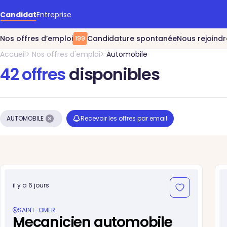
Accéder au contenu principal
Candidat
Entreprise
Nos offres d’emploi
Candidature spontanée
Nous rejoindr
199
Accueil
Nos offres d'emploi
Automobile
42 offres
disponibles
AUTOMOBILE
Recevoir les offres par email
il y a 6 jours
SAINT-OMER
Mecanicien automobile