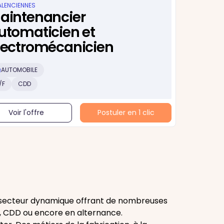
ALENCIENNES
aintenancier
utomaticien et
lectromécanicien
AUTOMOBILE
/F
CDD
Voir l'offre
Postuler en 1 clic
n secteur dynamique offrant de nombreuses
, CDD ou encore en alternance.