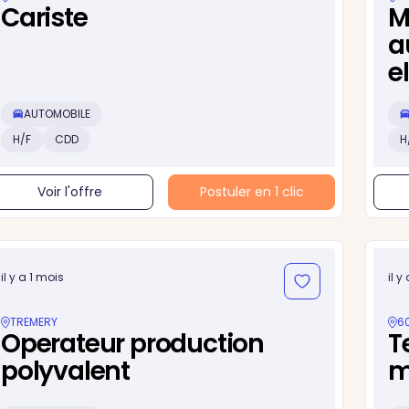
Cariste
M
a
e
AUTOMOBILE
H/F
CDD
H
Voir l'offre
Postuler en 1 clic
il y a 1 mois
il y
TREMERY
6
Operateur production
T
polyvalent
m