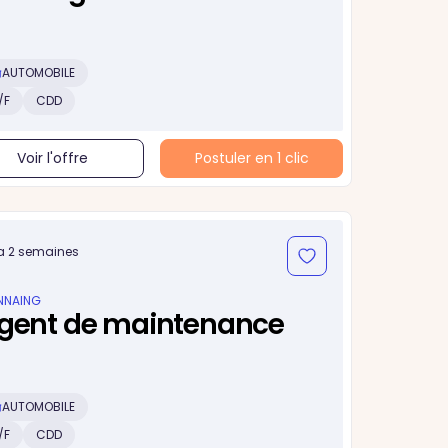
AUTOMOBILE
/F
CDD
Voir l'offre
Postuler en 1 clic
y a 2 semaines
NNAING
gent de maintenance
AUTOMOBILE
/F
CDD