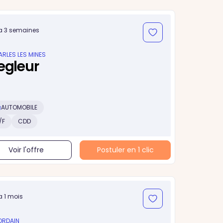
y a 3 semaines
ARLES LES MINES
egleur
AUTOMOBILE
/F
CDD
Voir l'offre
Postuler en 1 clic
 a 1 mois
ORDAIN