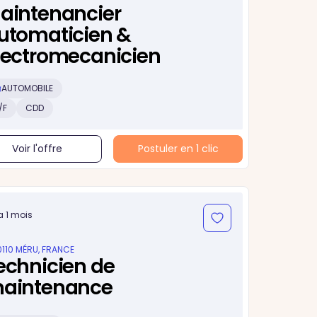
aintenancier
utomaticien &
lectromecanicien
AUTOMOBILE
/F
CDD
Voir l'offre
Postuler en 1 clic
 a 1 mois
0110 MÉRU, FRANCE
echnicien de
aintenance