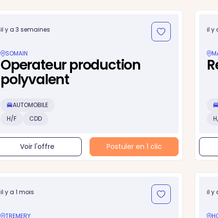
il y a 3 semaines
il 
SOMAIN
M
Operateur production
R
polyvalent
AUTOMOBILE
H/F
CDD
H
Voir l'offre
Postuler en 1 clic
il y a 1 mois
il y
TREMERY
H