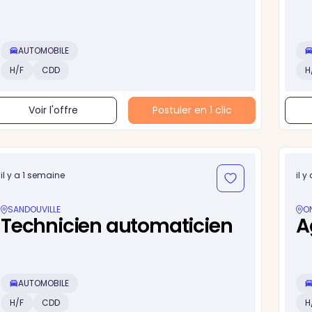
AUTOMOBILE
H/F
CDD
H
Voir l'offre
Postuler en 1 clic
il y a 1 semaine
il 
SANDOUVILLE
O
Technicien automaticien
A
AUTOMOBILE
H/F
CDD
H