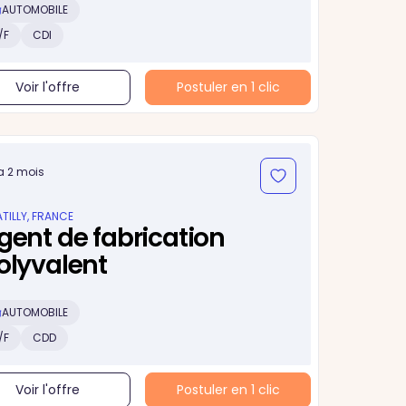
AUTOMOBILE
/F
CDI
Voir l'offre
Postuler en 1 clic
 a 2 mois
TILLY, FRANCE
gent de fabrication
olyvalent
AUTOMOBILE
/F
CDD
Voir l'offre
Postuler en 1 clic