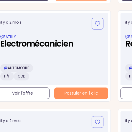
il y a 2 mois
il y
BATILLY
BA
Electromécanicien
R
AUTOMOBILE
H/F
CDD
H
Voir l'offre
Postuler en 1 clic
il y a 2 mois
il y