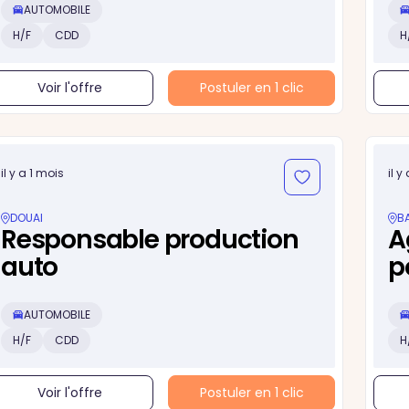
AUTOMOBILE
H/F
CDD
H
Voir l'offre
Postuler en 1 clic
il y a 1 mois
il y
DOUAI
BA
Responsable production
A
auto
p
AUTOMOBILE
H/F
CDD
H
Voir l'offre
Postuler en 1 clic