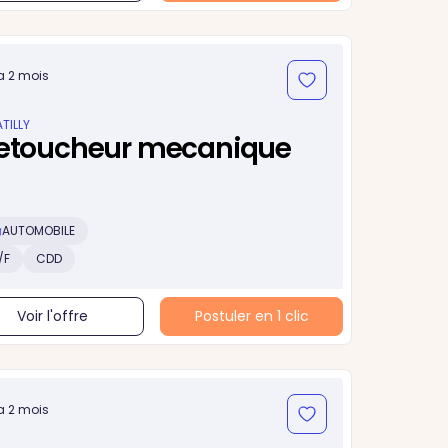
 a 2 mois
TILLY
etoucheur mecanique
AUTOMOBILE
/F
CDD
Voir l'offre
Postuler en 1 clic
 a 2 mois