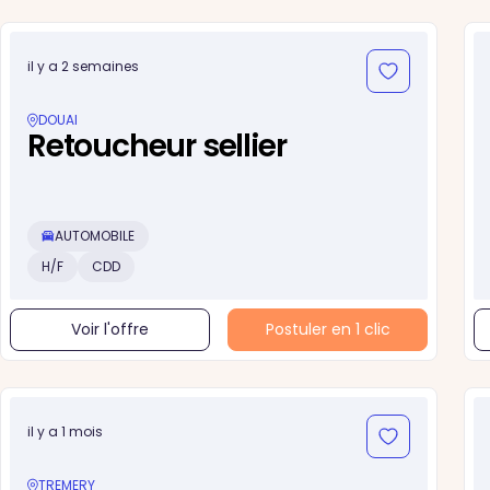
il y a 2 semaines
DOUAI
Retoucheur sellier
AUTOMOBILE
H/F
CDD
Voir l'offre
Postuler en 1 clic
il y a 1 mois
TREMERY