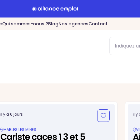
e
Qui sommes-nous ?
Blog
Nos agences
Contact
il y a 6 jours
il y
MARLES LES MINES
V
Cariste caces 1 3 et 5
A