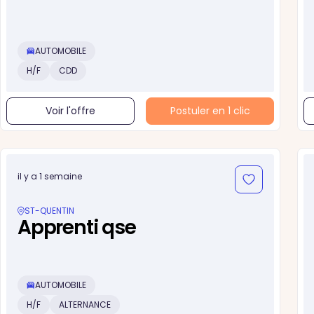
AUTOMOBILE
H/F
CDD
Voir l'offre
Postuler en 1 clic
il y a 1 semaine
ST-QUENTIN
Apprenti qse
AUTOMOBILE
H/F
ALTERNANCE