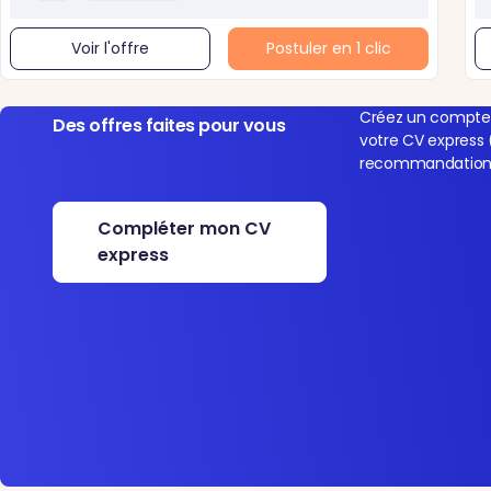
Voir l'offre
Postuler en 1 clic
Créez un compte 
Des offres faites pour vous
votre CV express 
recommandations 
Compléter mon CV
express