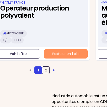
BATILLY, FRANCE
V
Operateur production
M
polyvalent
a
é
AUTOMOBILE
H/F
CDD
H
Voir l'offre
Postuler en 1 clic
1
2
L’industrie automobile est u
opportunités d’emploi en CDI