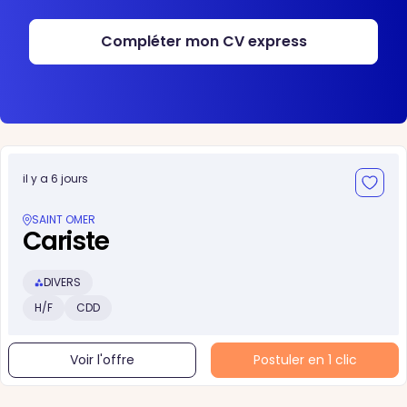
Compléter mon CV express
il y a 6 jours
SAINT OMER
Cariste
DIVERS
H/F
CDD
Voir l'offre
Postuler en 1 clic