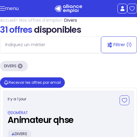
Accéder au contenu principal
menu
uer le menu
Afficher le
Accueil
Nos offres d'emploi
Divers
31 offres
disponibles
Filtrer
(1)
1 filtre a
DIVERS
Recevoir les offres par email
il y a 1 jour
DOMÉRAT
Animateur qhse
DIVERS