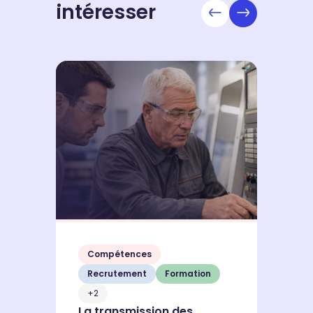
intéresser
Compétences
Recrutement
Formation
T
+2
f
La transmission des