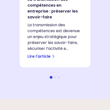
d
compétences en
p
entreprise : préserver les
co
savoir-faire
L’
La transmission des
pr
compétences est devenue
s
un enjeu stratégique pour
m
préserver les savoir-faire,
et
sécuriser l’activité e...
Lire l'article
Li