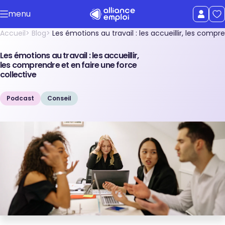
Accéder au contenu principal
menu
uer le menu
Afficher le
Accueil
Blog
Les émotions au travail : les accueillir, les compr
Les émotions au travail : les accueillir,
les comprendre et en faire une force
collective
Podcast
Conseil