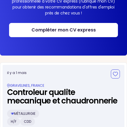
professionnelle à votre CV express (rubrique mon CV)
pour obtenir des recommandations d'offres d'emploi
près de chez vous !
Compléter mon CV express
il y a 1 mois
GRAVELINES, FRANCE
Controleur qualite
mecanique et chaudronnerie
MÉTALLURGIE
H/F
CDD