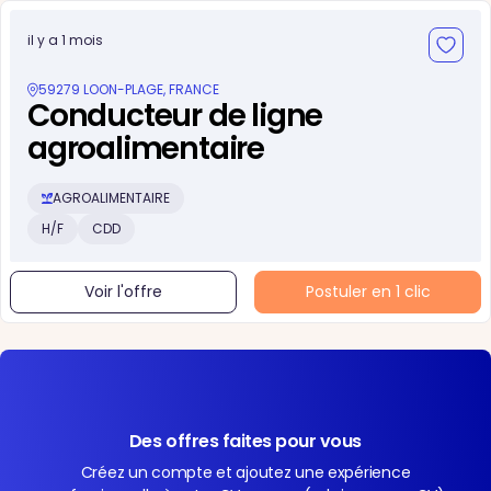
il y a 1 mois
59279 LOON-PLAGE, FRANCE
Conducteur de ligne
agroalimentaire
AGROALIMENTAIRE
H/F
CDD
Voir l'offre
Postuler en 1 clic
Des offres faites pour vous
Créez un compte et ajoutez une expérience