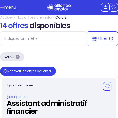
Accéder au contenu principal
menu
uer le menu
Afficher le
Accueil
Nos offres d'emploi
Calais
14 offres
disponibles
Filtrer
(1)
1 filtre a
CALAIS
Recevoir les offres par email
il y a 4 semaines
COQUELLES
Assistant administratif
financier