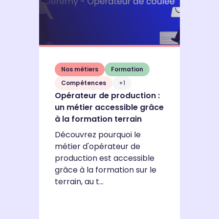
Nos métiers
Formation
Compétences
+1
Opérateur de production :
un métier accessible grâce
L
à la formation terrain
c
en
Découvrez pourquoi le
s
métier d'opérateur de
production est accessible
L
grâce à la formation sur le
c
terrain, au t...
u
pr
sé