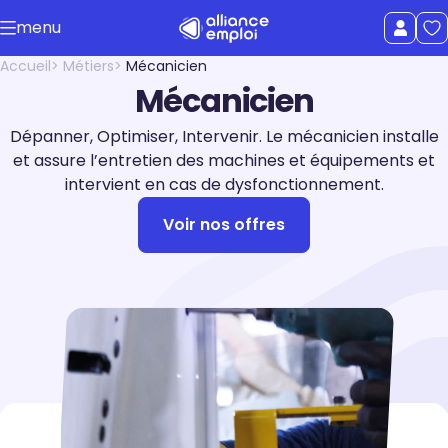
Accéder au contenu principal
menu
uer le menu
Afficher le
Accueil
Métiers
Mécanicien
Mécanicien
Dépanner, Optimiser, Intervenir. Le mécanicien installe
et assure l’entretien des machines et équipements et
intervient en cas de dysfonctionnement.
Voir nos offres