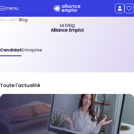
Accéder au contenu principal
menu
uer le menu
Afficher le
Accueil
Blog
Le blog
Alliance Emploi
Candidat
Entreprise
Toute l'actualité