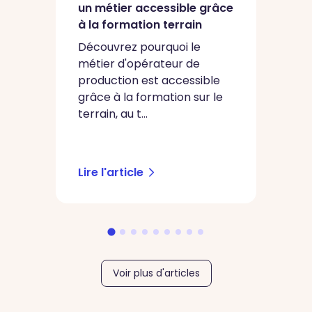
un métier accessible grâce
L
à la formation terrain
c
en
Découvrez pourquoi le
s
métier d'opérateur de
production est accessible
L
grâce à la formation sur le
c
terrain, au t...
u
pr
sé
Lire l'article
Li
Voir plus d'articles