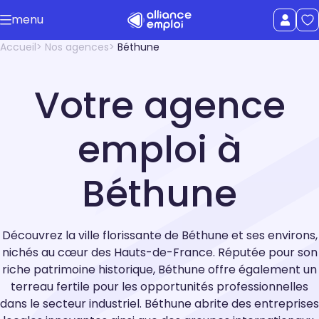
Accéder au contenu principal
menu
uer le menu
Afficher le
Accueil
Nos agences
Béthune
Votre agence
emploi à
Béthune
Découvrez la ville florissante de Béthune et ses environs,
nichés au cœur des Hauts-de-France. Réputée pour son
riche patrimoine historique, Béthune offre également un
terreau fertile pour les opportunités professionnelles
dans le secteur industriel. Béthune abrite des entreprises