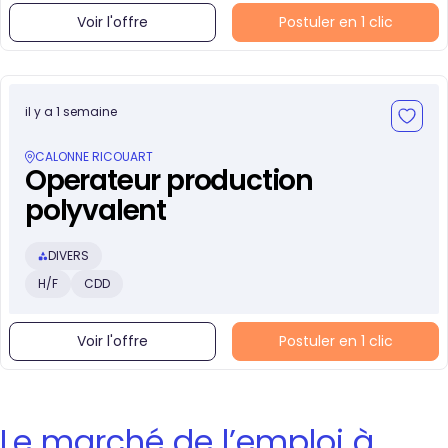
Voir l'offre
Postuler en 1 clic
il y a 1 semaine
CALONNE RICOUART
Operateur production
polyvalent
DIVERS
H/F
CDD
Voir l'offre
Postuler en 1 clic
Le marché de l’emploi à