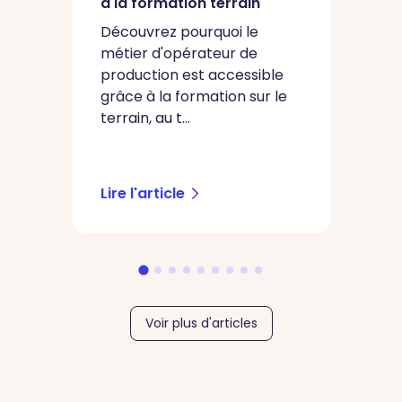
à la formation terrain
c
en
Découvrez pourquoi le
s
métier d'opérateur de
production est accessible
L
grâce à la formation sur le
c
terrain, au t...
u
pr
sé
Lire l'article
Li
Voir plus d'articles