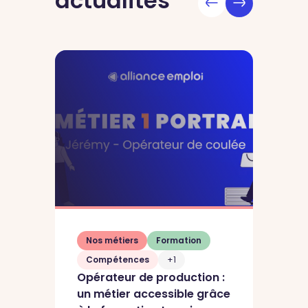
actualités
Nos métiers
Formation
Compétences
+1
Opérateur de production :
un métier accessible grâce
L